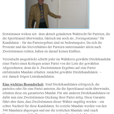
Erststimmen wirken seit dem aktuell geänderten Wahlrecht
für Parteien, die
die Sperrklausel überwinden, faktisch nur noch
als „Vorzugsstimme“ für
Kandidaten – für das Parteiergebnis sind sie bedeutungslos. Da sich die
Prozente und das Sitzverhältnis der Parteien untereinander allein nach
Zweitstimmen richten, haben sie darauf keinen Einfluss.
Vereinfacht ausgedrückt schiebt jeder im Wahlkreis gewählte Direktkandidat
einer Partei einen Kollegen seiner Partei von der Liste der gewählten
Abgeordneten, denn die lt. Zweitstimmen-Ergebnis auf eine Partei
entfallenden Mandate
erhalten
zunächst gewählte Direktkandidaten –
erst danach
folgen
Listenkandidaten.
Eine wichtige Besonderheit
: Sind Direktkandidaten erfolgreich, die
parteilos oder für eine Partei antreten, die die Sperrklausel nicht überwindet,
erhalten diese ein garantiertes Mandat. Für alle anderen Direktkandidaten ist
dafür nun eine Zweitstimmen-Deckung ihrer Partei nötig. Diese Garantie
führt aber dazu, dass Zweitstimmen dieser Wähler ungültig werden – ein
echter Nachteil für diese Kandidaten. So erzielte Mandate werden von den
598 Mandaten abgezogen und nur die restlichen Mandate sind (nach