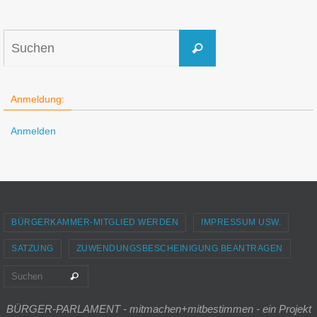
Suchen
Suchen
nach:
Anmeldung:
Anmelden
BÜRGERKAMMER-MITGLIED WERDEN
IMPRESSUM USW.
SATZUNG
ZUWENDUNGSBESCHEINIGUNG BEANTRAGEN
Suchen nach:
Suchen
BÜRGER-PARLAMENT - mitmachen+mitbestimmen - ein Projekt