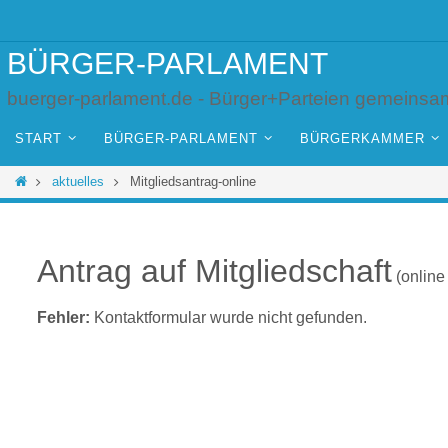
Zum
Inhalt
springen
BÜRGER-PARLAMENT
buerger-parlament.de - Bürger+Parteien gemeinsa
Zum
Inhalt
START
BÜRGER-PARLAMENT
BÜRGERKAMMER
springen
Start
aktuelles
Mitgliedsantrag-online
Antrag auf Mitgliedschaft
(online
Fehler:
Kontaktformular wurde nicht gefunden.