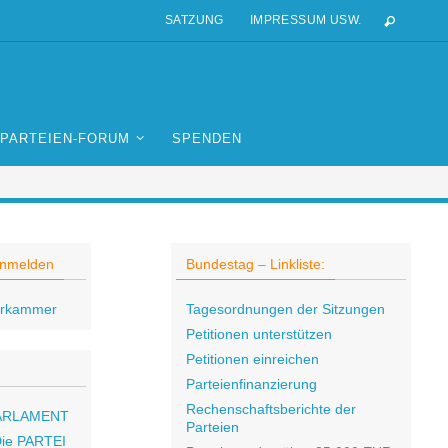
SATZUNG
IMPRESSUM USW.
PARTEIEN-FORUM
SPENDEN
anmelden
Bundestag – Linkliste:
erkammer
Tagesordnungen der Sitzungen
Petitionen unterstützen
Petitionen einreichen
Parteienfinanzierung
Rechenschaftsberichte der
PARLAMENT
Parteien
Die PARTEI