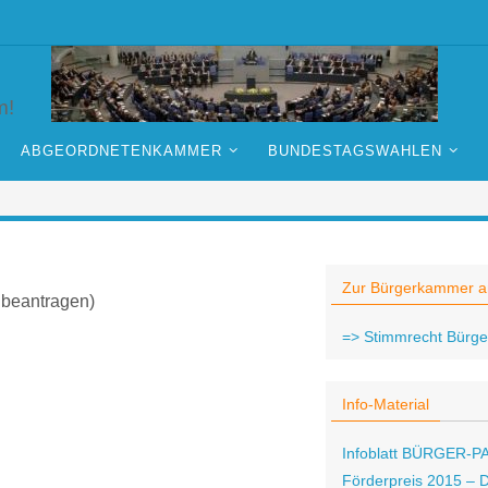
m!
ABGEORDNETENKAMMER
BUNDESTAGSWAHLEN
Zur Bürgerkammer 
 beantragen)
=> Stimmrecht Bürg
Info-Material
Infoblatt BÜRGER-
Förderpreis 2015 – 